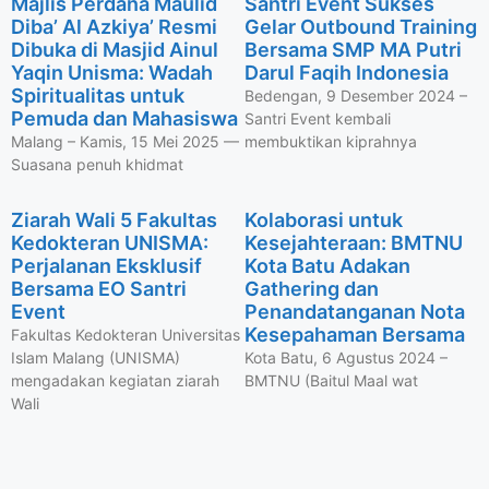
Majlis Perdana Maulid
Santri Event Sukses
Diba’ Al Azkiya’ Resmi
Gelar Outbound Training
Dibuka di Masjid Ainul
Bersama SMP MA Putri
Yaqin Unisma: Wadah
Darul Faqih Indonesia
Spiritualitas untuk
Bedengan, 9 Desember 2024 –
Pemuda dan Mahasiswa
Santri Event kembali
Malang – Kamis, 15 Mei 2025 —
membuktikan kiprahnya
Suasana penuh khidmat
Ziarah Wali 5 Fakultas
Kolaborasi untuk
Kedokteran UNISMA:
Kesejahteraan: BMTNU
Perjalanan Eksklusif
Kota Batu Adakan
Bersama EO Santri
Gathering dan
Event
Penandatanganan Nota
Kesepahaman Bersama
Fakultas Kedokteran Universitas
Islam Malang (UNISMA)
Kota Batu, 6 Agustus 2024 –
mengadakan kegiatan ziarah
BMTNU (Baitul Maal wat
Wali